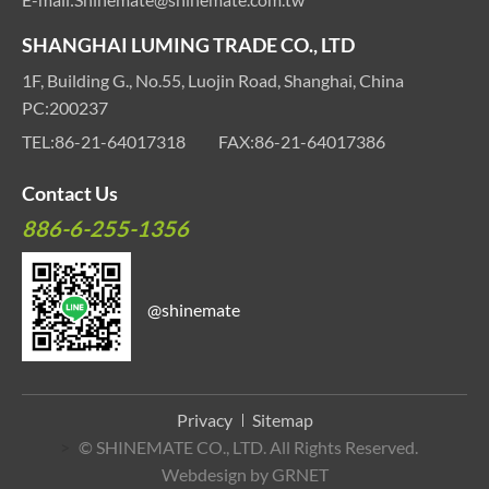
SHANGHAI LUMING TRADE CO., LTD
1F, Building G., No.55, Luojin Road, Shanghai, China
PC:200237
TEL:
86-21-64017318
FAX:
86-21-64017386
Contact Us
886-6-255-1356
@shinemate
Privacy
Sitemap
>
© SHINEMATE CO., LTD. All Rights Reserved.
Webdesign by
GRNET