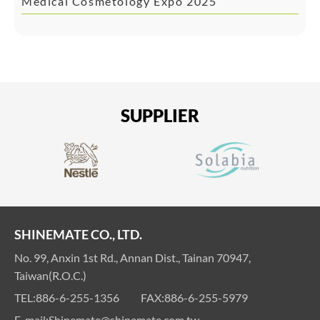
Medical Cosmetology Expo 2025
SUPPLIER
SHINEMATE CO., LTD.
No. 99, Anxin 1st Rd., Annan Dist., Tainan 70947,
Taiwan(R.O.C.)
TEL:
886-6-255-1356
FAX:
886-6-255-5979
E-mail:
Shinemate@shinemate.com.tw