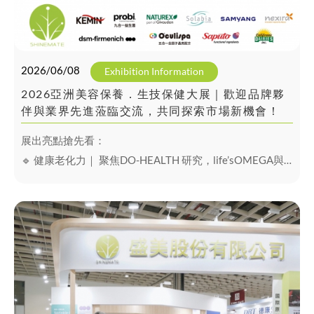
2026/06/08
Exhibition Information
2026亞洲美容保養．生技保健大展｜歡迎品牌夥
伴與業界先進蒞臨交流，共同探索市場新機會！
展出亮點搶先看：
🔹 健康老化力｜ 聚焦DO-HEALTH 研究，life’sOMEGA與
Quali-D的“逆齡密鑰”
🔹 護眼新焦點｜Kemin 兒童葉黃素最新臨床研究與
Oculispa™ 五合一全因子晶亮配方
🔹 蛋白新革命｜牛奶蛋白、大豆蛋白與酵母蛋白多元方案
🔹 腸道防護力｜瑞典Probi 四大專利菌株、九合一防禦益生
菌複方
🔹 趨勢題材｜GLP-1後營養策略、專注力支持、減壓舒眠