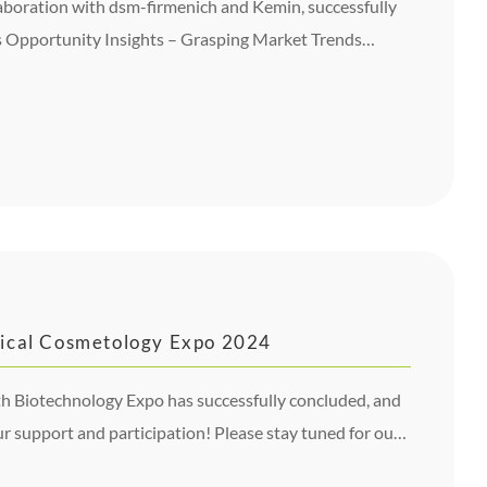
boration with dsm-firmenich and Kemin, successfully
 Opportunity Insights – Grasping Market Trends
024, at the Okura Prestige Taipei.
ical Cosmetology Expo 2024
h Biotechnology Expo has successfully concluded, and
ur support and participation! Please stay tuned for our
rward to seeing you again at the next exhibition!