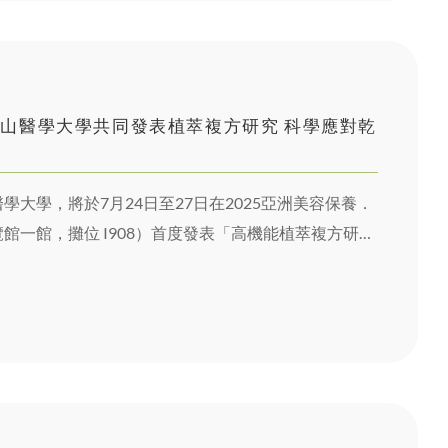
山醫學大學共同發表植萃複方研究 科學應對乾
大學，將於7月24日至27日在2025亞洲美容保養．
館一館，攤位 I908）首度發表「高機能植萃複方研究
方效果在維持淚液分泌平衡、穩定眼表結構、降低眼不
般人工淚液，為護眼營養補給開創新紀元。