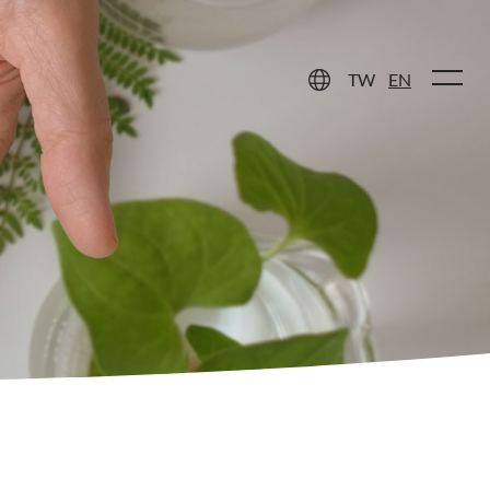
 Care
Contact Us
TW
EN