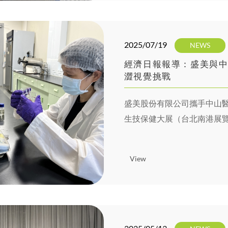
2025/07/19
NEWS
經濟日報報導：盛美與中
澀視覺挑戰
盛美股份有限公司攜手中山醫學
生技保健大展（台北南港展覽
成果」。該研究顯示，其複
適感等三大面向，皆優於一
View