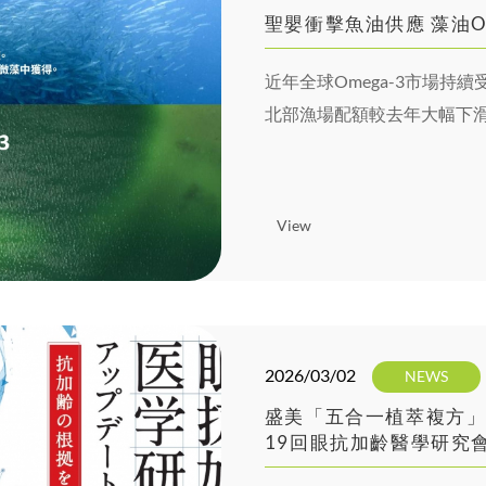
聖嬰衝擊魚油供應 藻油O
近年全球Omega-3市場
北部漁場配額較去年大幅下滑
加上禁漁期延長，使魚油供
價格波動。在供應鏈不確定性
漸成為市場關注焦點。
View
2026/03/02
NEWS
盛美「五合一植萃複方」
19回眼抗加齡醫學研究