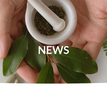
About Us
News
Food
Health
NEWS