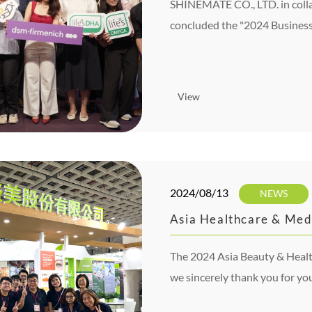
SHINEMATE CO., LTD. in colla
concluded the "2024 Business
Workshop" on September 11, 2
View
2024/08/13
NEWS
Asia Healthcare & Med
The 2024 Asia Beauty & Healt
we sincerely thank you for yo
latest updates, and we look fo