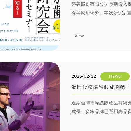
盛美股份有限公司長期投入
礎與應用研究。本次研究計畫由 
隊執行，針對植萃複方於眼
View
2026/02/12
NEWS
滑世代精準護眼成趨勢｜F
近期台灣市場護眼產品持續升
成長，多家品牌已選用高品質游
素 作為主要護眼原料，結合
符合現代滑世代需求的專業