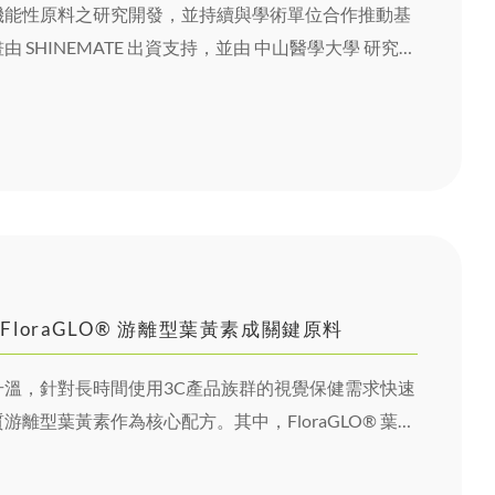
機能性原料之研究開發，並持續與學術單位合作推動基
SHINEMATE 出資支持，並由 中山醫學大學 研究團
部健康相關指標進行動物實驗評估。
loraGLO® 游離型葉黃素成關鍵原料
溫，針對長時間使用3C產品族群的視覺保健需求快速
離型葉黃素作為核心配方。其中，FloraGLO® 葉黃
吸收率佳、穩定性高與完整科學研究支持的優勢，打造
護眼產品，並獲得媒體專題報導肯定。