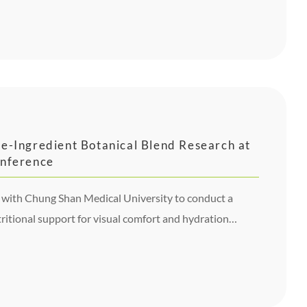
e-Ingredient Botanical Blend Research at
onference
d with Chung Shan Medical University to conduct a
tritional support for visual comfort and hydration