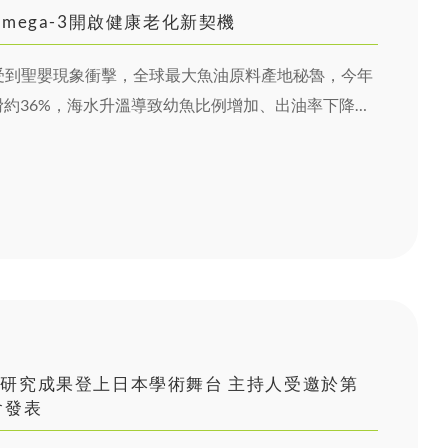
mega-3開啟健康老化新契機
持續受到聖嬰現象衝擊，全球最大魚油原料產地秘魯，今年
約36%，海水升溫導致幼魚比例增加、出油率下降，
應面臨挑戰。業界預期，市場可能再度面臨供應緊張與
升高的背景下，具備穩定供應優勢的藻油Omega-3逐
研究成果登上日本學術舞台 主持人受邀於第
會發表