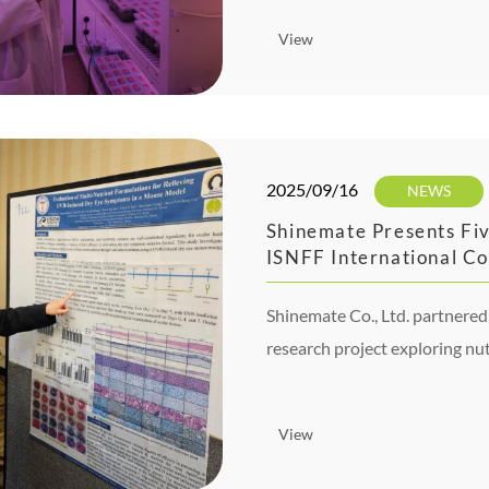
View
2025/09/16
NEWS
Shinemate Presents Fiv
ISNFF International C
Shinemate Co., Ltd. partnere
research project exploring nu
balance in daily eye use.
View