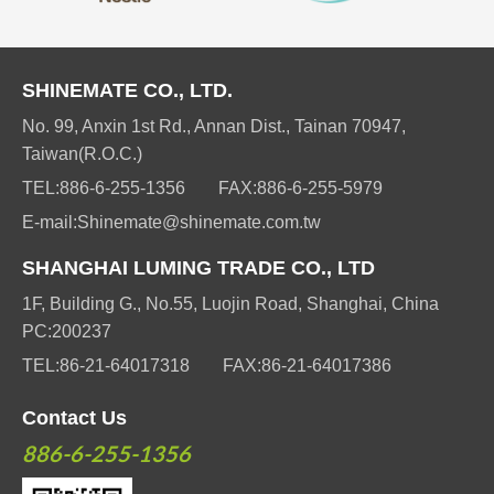
SHINEMATE CO., LTD.
No. 99, Anxin 1st Rd., Annan Dist., Tainan 70947,
Taiwan(R.O.C.)
TEL:
886-6-255-1356
FAX:
886-6-255-5979
E-mail:
Shinemate@shinemate.com.tw
SHANGHAI LUMING TRADE CO., LTD
1F, Building G., No.55, Luojin Road, Shanghai, China
PC:200237
TEL:
86-21-64017318
FAX:
86-21-64017386
Contact Us
886-6-255-1356