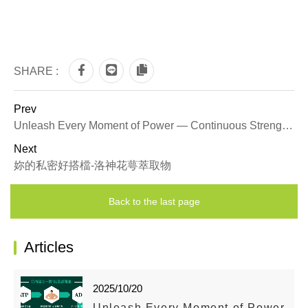
SHARE :
Prev
Unleash Every Moment of Power — Continuous Strength with Creatine
Next
妳的私密好搭檔-洛神花萼萃取物
Back to the last page
Articles
2025/10/20
Unleash Every Moment of Power