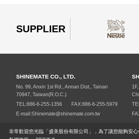
SUPPLIER
SHINEMATE CO., LTD.
SH
No. 99, Anxin 1st Rd., Annan Dist., Tainan
1F,
70947, Taiwan(R.O.C.)
Ch
TEL:
886-6-255-1356
FAX:
886-6-255-5979
TE
E-mail:
Shinemate@shinemate.com.tw
FA
非常歡迎您光臨「盛美股份有限公司」，為了讓您能夠安心
© SHINEMATE CO., LTD. All 