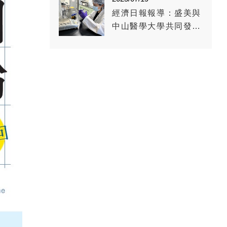
經濟日報報導：盛美與
中山醫學大學共同發表
植萃複方研究 科學應
對乾澀視覺挑戰