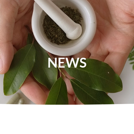
About Us
News
Food
Health
NEWS