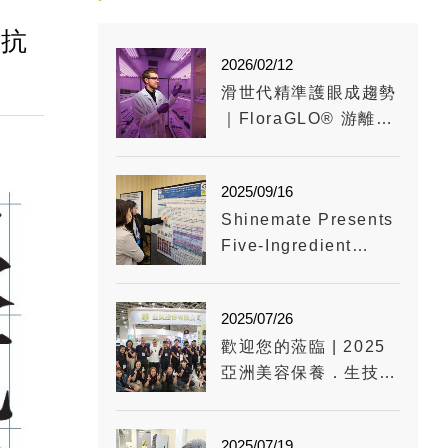
眼抗
2026/02/12
滑世代精準護眼成趨勢
｜FloraGLO® 游離型
葉黃素成關鍵原料
2025/09/16
Shinemate Presents
Five-Ingredient
Botanical Blend
Research at ISNFF
2025/07/26
International
歡迎您的蒞臨 | 2025
Conference
亞洲美容保養．生技保
健大展
2025/07/19