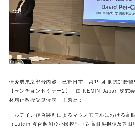
研究成果之部分內容，已於日本「第19回 眼抗加齡
【ランチョンセミナー2】，由 KEMIN Japan 株
林培正教授受邀發表，主題為：
「ルテイン複合製剤によるマウスモデルにおける高
（Lutein 複合製劑於小鼠模型中對高眼壓損傷及乾