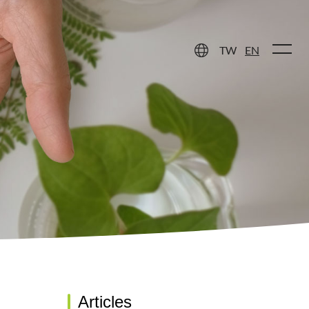
 Care
Contact Us
TW
EN
Articles