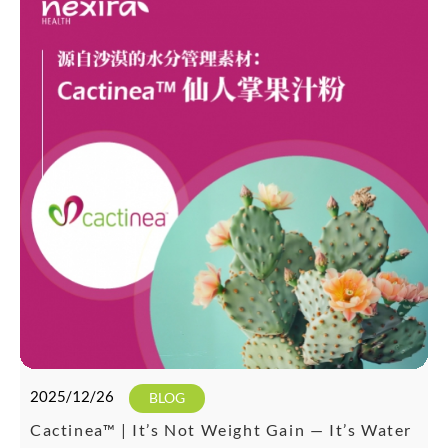
2025/12/26
BLOG
Cactinea™ | It’s Not Weight Gain — It’s Water