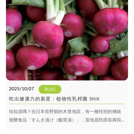
2025/10/07
BLOG
吃出健康力的新星：植物性乳桿菌 SNK
你知道嗎？在日本長野縣的木曾地區，有一種特別的傳統
發酵食品「すんき漬け（酸莖漬）」，當地居民因長壽與
少過敏而聞名。科學家深入研究後，從這道百年漬物中發