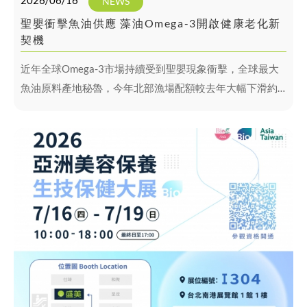
2026/06/16
NEWS
聖嬰衝擊魚油供應 藻油Omega-3開啟健康老化新
契機
近年全球Omega-3市場持續受到聖嬰現象衝擊，全球最大
魚油原料產地秘魯，今年北部漁場配額較去年大幅下滑約
36%，海水升溫導致幼魚比例增加、出油率下降，加上禁
漁期延長，使魚油供應面臨挑戰。業界預期，市場可能再
度面臨供應緊張與價格波動。在供應鏈不確定性升高的背
景下，具備穩定供應優勢的藻油Omega-3逐漸成為市場關
注焦點。