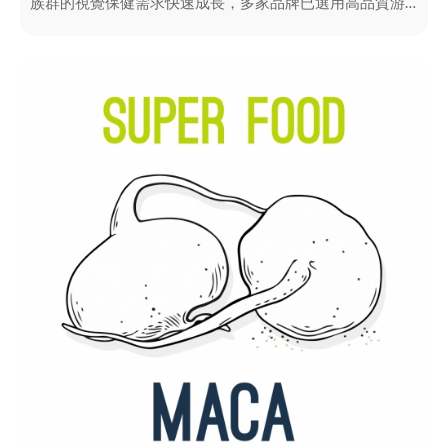
族群的視覺保健需求快速成長，多家品牌已選用高品質游
離型葉黃素作為核心配方。其中，FloraGLO® 葉黃素 作為
主要護眼原料，結合吸收率佳、穩定性高與完整科學研究
支持的優勢，打造符合現代滑世代需求的專業護眼產品，
並獲得媒體專題報導肯定。