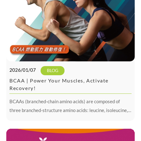
2026/01/07
BLOG
BCAA | Power Your Muscles, Activate
Recovery!
BCAAs (branched-chain amino acids) are composed of
three branched-structure amino acids: leucine, isoleucine,
and valine. They are essential amino acids that the human
body cannot synthesize on its own.Supplementing amino
acids during exercise helps mai