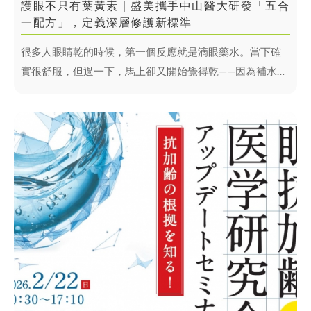
護眼不只有葉黃素｜盛美攜手中山醫大研發「五合
一配方」，定義深層修護新標準
很多人眼睛乾的時候，第一個反應就是滴眼藥水。當下確
實很舒服，但過一下，馬上卻又開始覺得乾——因為補水，
不等於真正護眼。
在現代生活中，手機、電腦與各種螢幕讓雙眼承受的壓力
遠比過去更高 。光刺激、淚膜蒸發與長時間疲勞，都在破
壞眼睛原本的平衡 。