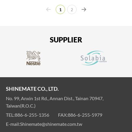
現了一個寶藏——植物性乳桿菌 SNK
1
2
SUPPLIER
SHINEMATE CO., LTD.
No. 99, Anxin 1st Rd., Annan Dist., Tainan 70947,
Taiwan(R.O.C.)
TEL:
886-6-255-1356
FAX:
886-6-255-5979
E-mail:
Shinemate@shinemate.com.tw