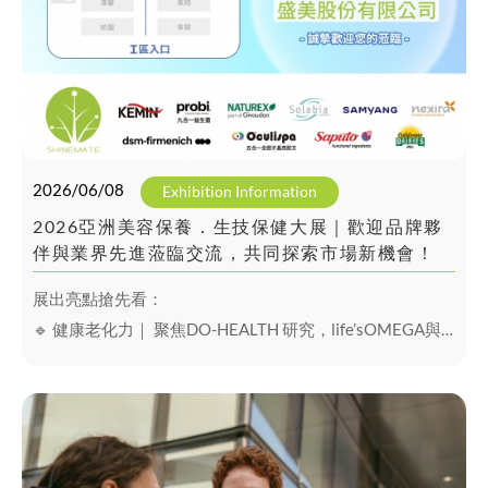
2026/06/08
Exhibition Information
2026亞洲美容保養．生技保健大展｜歡迎品牌夥
伴與業界先進蒞臨交流，共同探索市場新機會！
展出亮點搶先看：
🔹 健康老化力｜ 聚焦DO-HEALTH 研究，life’sOMEGA與
Quali-D的“逆齡密鑰”
🔹 護眼新焦點｜Kemin 兒童葉黃素最新臨床研究與
Oculispa™ 五合一全因子晶亮配方
🔹 蛋白新革命｜牛奶蛋白、大豆蛋白與酵母蛋白多元方案
🔹 腸道防護力｜瑞典Probi 四大專利菌株、九合一防禦益生