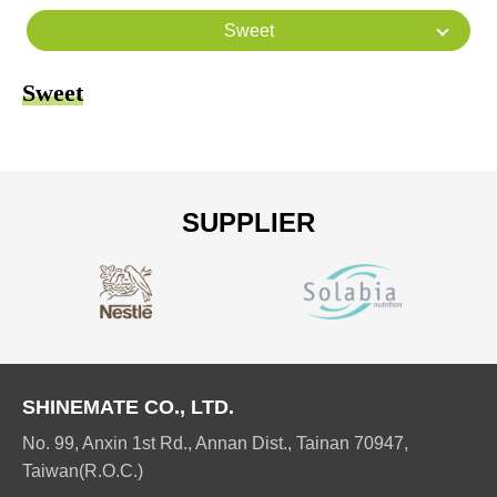
Sweet
Sweet
SUPPLIER
SHINEMATE CO., LTD.
No. 99, Anxin 1st Rd., Annan Dist., Tainan 70947,
Taiwan(R.O.C.)