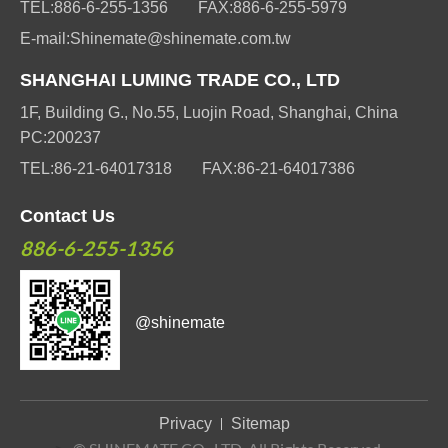
TEL:
886-6-255-1356
FAX:
886-6-255-5979
E-mail:
Shinemate@shinemate.com.tw
SHANGHAI LUMING TRADE CO., LTD
1F, Building G., No.55, Luojin Road, Shanghai, China
PC:200237
TEL:
86-21-64017318
FAX:
86-21-64017386
Contact Us
886-6-255-1356
@shinemate
Privacy
Sitemap