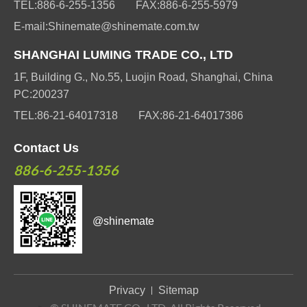
TEL:
886-6-255-1356
FAX:
886-6-255-5979
E-mail:
Shinemate@shinemate.com.tw
SHANGHAI LUMING TRADE CO., LTD
1F, Building G., No.55, Luojin Road, Shanghai, China
PC:200237
TEL:
86-21-64017318
FAX:
86-21-64017386
Contact Us
886-6-255-1356
@shinemate
Privacy
Sitemap