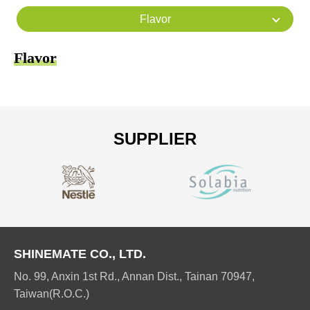
Flavor
Flavor
SUPPLIER
SHINEMATE CO., LTD.
No. 99, Anxin 1st Rd., Annan Dist., Tainan 70947,
Taiwan(R.O.C.)