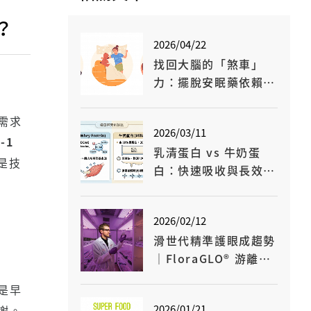
？
2026/04/22
找回大腦的「煞車」
力：擺脫安眠藥依賴的
天然新選擇
需求
2026/03/11
-1
乳清蛋白 vs 牛奶蛋
是技
白：快速吸收與長效營
養差別一次看懂
2026/02/12
滑世代精準護眼成趨勢
｜FloraGLO® 游離型
葉黃素成關鍵原料
是早
2026/01/21
謝。