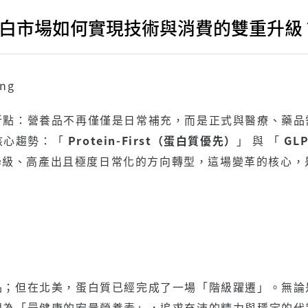
白市場如何實現技術與消費的雙重升級
ang
折點：營養品不再僅僅是日常補充，而是正式與醫療、藥品
個核心趨勢：「
Protein-First（蛋白質優先）
」 與 「
GLP
學級、高產出且極度日常化的方向轉型，這場變革的核心，
品；但在北美，蛋白質已經完成了一場「階級躍遷」。無論
視為「最健康的宏量營養素」，追求充沛的精力與穩定的代