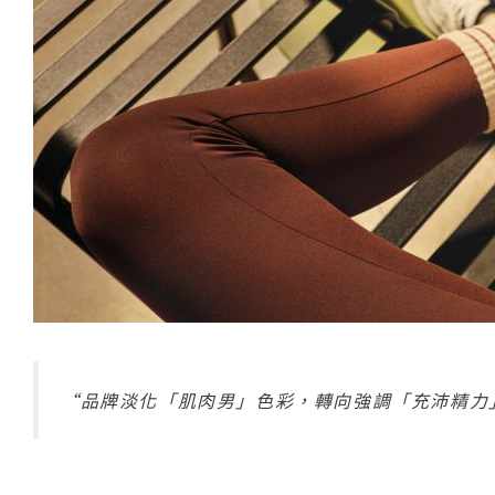
“品牌淡化「肌肉男」⾊彩，轉向強調「充沛精⼒