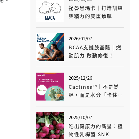
祕魯黑瑪卡｜打造訓練
與精力的雙重續航
2026/01/07
BCAA支鏈胺基酸 | 燃
動肌力 啟動修復！
2025/12/26
Cactinea™｜不是變
胖，而是水分「卡住
了」！
2025/10/07
吃出健康力的新星：植
物性乳桿菌 SNK