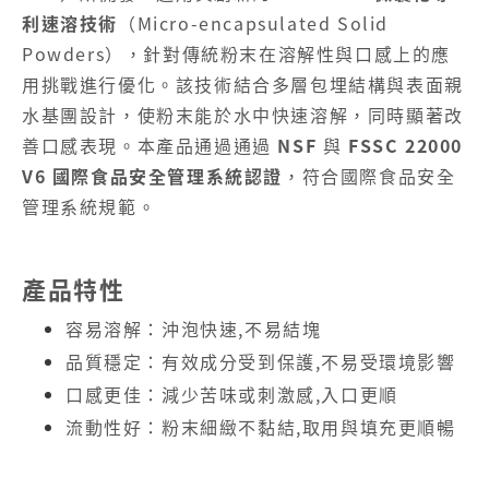
利速溶技術
（Micro-encapsulated Solid
Powders），針對傳統粉末在溶解性與口感上的應
用挑戰進行優化。該技術結合多層包埋結構與表面親
水基團設計，使粉末能於水中快速溶解，同時顯著改
善口感表現。本產品通過通過
NSF
與
FSSC 22000
V6 國際食品安全管理系統認證
，符合國際食品安全
管理系統規範。
產品特性
容易溶解：沖泡快速,不易結塊
品質穩定：有效成分受到保護,不易受環境影響
口感更佳：減少苦味或刺激感,入口更順
流動性好：粉末細緻不黏結,取用與填充更順暢