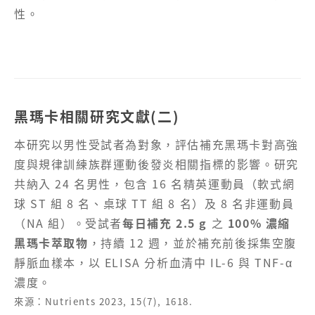
性。
黑瑪卡相關研究文獻(二)
本研究以男性受試者為對象，評估補充黑瑪卡對高強
度與規律訓練族群運動後發炎相關指標的影響。研究
共納入 24 名男性，包含 16 名精英運動員（軟式網
球 ST 組 8 名、桌球 TT 組 8 名）及 8 名非運動員
（NA 組）。受試者
每日補充 2.5 g
之
100% 濃縮
黑瑪卡萃取物
，持續 12 週，並於補充前後採集空腹
靜脈血樣本，以 ELISA 分析血清中 IL-6 與 TNF-α
濃度。
來源：Nutrients 2023, 15(7), 1618.