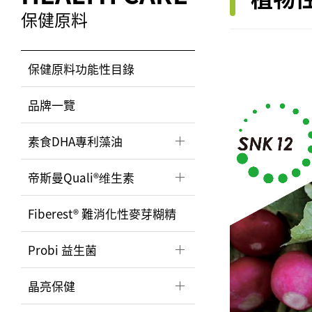
保健原料
保健原料功能性目錄
品牌一覽
素食DHA專利藻油
帝斯曼Quali®维生素
Fiberest® 難消化性麥芽糊精
Probi 益生菌
晶亮保健