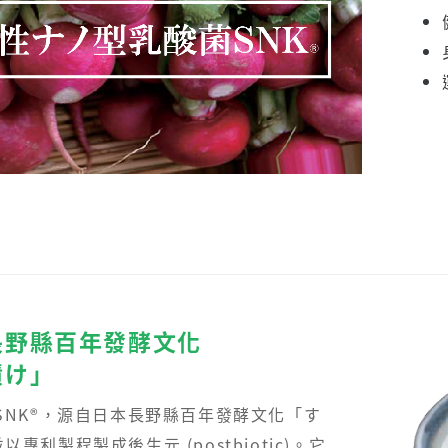
長野縣百年發酵文化
漬け」
SNK®，源自日本長野縣百年發酵文化「す
專利製程製成後生元 (postbiotic)。它