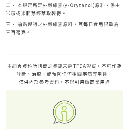
二、 本規定所定γ-穀維素(γ-Oryzanol)原料，係由
米糠或米胚芽經萃取製得。
三、 前點製得之γ-穀維素原料，其每日食用限量為
三百毫克。
本網頁資料所刊載之資訊未經TFDA證實，不可作為
診斷、治療，或預防任何相關疾病等用途，
僅供內部參考資料，不得引用做商業用途
聯
絡
我
們